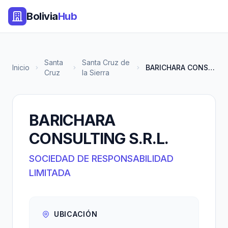
Bolivia
Hub
Santa
Santa Cruz de
Inicio
BARICHARA CONSULTING S.R.L.
Cruz
la Sierra
BARICHARA
CONSULTING S.R.L.
SOCIEDAD DE RESPONSABILIDAD
LIMITADA
UBICACIÓN