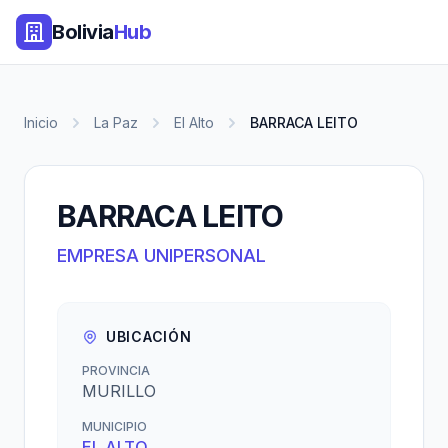
Bolivia
Hub
Inicio
La Paz
El Alto
BARRACA LEITO
BARRACA LEITO
EMPRESA UNIPERSONAL
UBICACIÓN
PROVINCIA
MURILLO
MUNICIPIO
EL ALTO