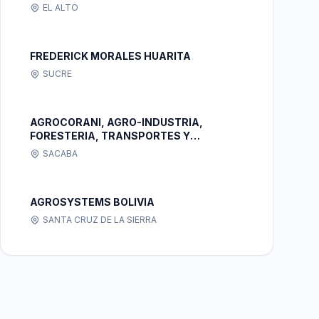
S.R.L.
EL ALTO
FREDERICK MORALES HUARITA
SUCRE
AGROCORANI, AGRO-INDUSTRIA,
FORESTERIA, TRANSPORTES Y
SERVICIOS DE CONSTRUCCIONES
SACABA
CIVILES EN GENERAL Y CONSULTORIAS
S.R.L.
AGROSYSTEMS BOLIVIA
SANTA CRUZ DE LA SIERRA