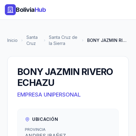
Bolivia
Hub
Santa
Santa Cruz de
Inicio
BONY JAZMIN RIVERO ECHAZU
Cruz
la Sierra
BONY JAZMIN RIVERO
ECHAZU
EMPRESA UNIPERSONAL
UBICACIÓN
PROVINCIA
ANDRES IBAÑEZ