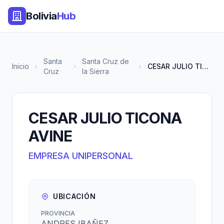
Bolivia
Hub
Santa
Santa Cruz de
Inicio
CESAR JULIO TICONA AVINE
Cruz
la Sierra
CESAR JULIO TICONA
AVINE
EMPRESA UNIPERSONAL
UBICACIÓN
PROVINCIA
ANDRES IBAÑEZ