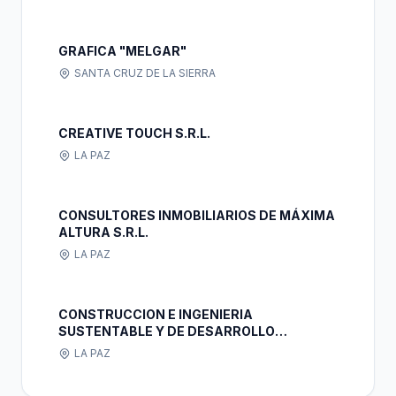
GRAFICA "MELGAR"
SANTA CRUZ DE LA SIERRA
CREATIVE TOUCH S.R.L.
LA PAZ
CONSULTORES INMOBILIARIOS DE MÁXIMA
ALTURA S.R.L.
LA PAZ
CONSTRUCCION E INGENIERIA
SUSTENTABLE Y DE DESARROLLO
SOSTENIBLE S.R.L.
LA PAZ