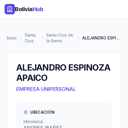
Bolivia
Hub
Santa
Santa Cruz de
Inicio
ALEJANDRO ESPINOZA APAICO
Cruz
la Sierra
ALEJANDRO ESPINOZA
APAICO
EMPRESA UNIPERSONAL
UBICACIÓN
PROVINCIA
ANDRES IBAÑEZ