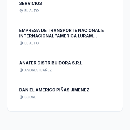
SERVICIOS
EL ALTO
EMPRESA DE TRANSPORTE NACIONAL E
INTERNACIONAL "AMERICA LURAM
TRUCK'S S.R.L."
EL ALTO
ANAFER DISTRIBUIDORA S.R.L.
ANDRES IBAÑEZ
DANIEL AMERICO PIÑAS JIMENEZ
SUCRE