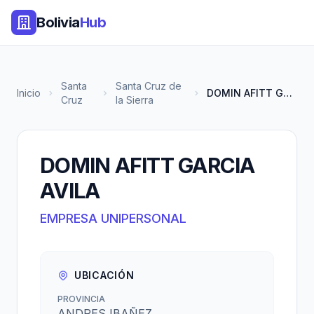
Bolivia
Hub
Santa
Santa Cruz de
Inicio
DOMIN AFITT GARCIA AVILA
Cruz
la Sierra
DOMIN AFITT GARCIA
AVILA
EMPRESA UNIPERSONAL
UBICACIÓN
PROVINCIA
ANDRES IBAÑEZ