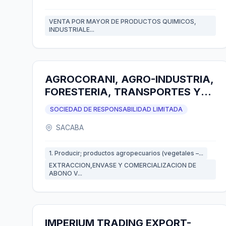
VENTA POR MAYOR DE PRODUCTOS QUIMICOS,
INDUSTRIALE...
AGROCORANI, AGRO-INDUSTRIA,
FORESTERIA, TRANSPORTES Y
SERVICIOS DE CONSTRUCCIONES
SOCIEDAD DE RESPONSABILIDAD LIMITADA
CIVILES EN GENERAL Y
SACABA
CONSULTORIAS S.R.L.
1. Producir; productos agropecuarios (vegetales –...
EXTRACCION,ENVASE Y COMERCIALIZACION DE
ABONO V...
IMPERIUM TRADING EXPORT-