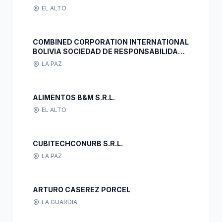
EL ALTO
COMBINED CORPORATION INTERNATIONAL
BOLIVIA SOCIEDAD DE RESPONSABILIDAD
LIMITADA
LA PAZ
ALIMENTOS B&M S.R.L.
EL ALTO
CUBITECHCONURB S.R.L.
LA PAZ
ARTURO CASEREZ PORCEL
LA GUARDIA