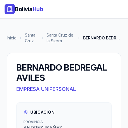
Bolivia
Hub
Santa
Santa Cruz de
Inicio
BERNARDO BEDREGAL AVILES
Cruz
la Sierra
BERNARDO BEDREGAL
AVILES
EMPRESA UNIPERSONAL
UBICACIÓN
PROVINCIA
ANDRES IBAÑEZ